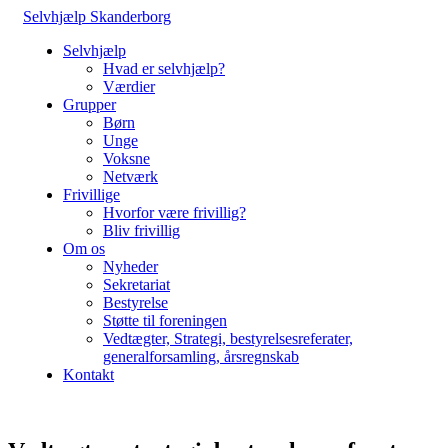
Selvhjælp Skanderborg
Selvhjælp
Hvad er selvhjælp?
Værdier
Grupper
Børn
Unge
Voksne
Netværk
Frivillige
Hvorfor være frivillig?
Bliv frivillig
Om os
Nyheder
Sekretariat
Bestyrelse
Støtte til foreningen
Vedtægter, Strategi, bestyrelsesreferater,
generalforsamling, årsregnskab
Kontakt