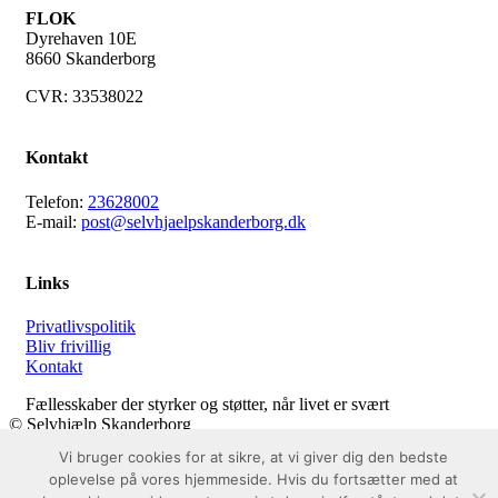
FLOK
Dyrehaven 10E
8660 Skanderborg
CVR: 33538022
Kontakt
Telefon:
23628002
E-mail:
post@selvhjaelpskanderborg.dk
Links
Privatlivspolitik
Bliv frivillig
Kontakt
Fællesskaber der
styrker
og
støtter
, når livet er svært
© Selvhjælp Skanderborg
|
Vi bruger cookies for at sikre, at vi giver dig den bedste
Hjemmesiden er lavet af
Line Bukhave
oplevelse på vores hjemmeside. Hvis du fortsætter med at