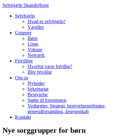
Selvhjælp Skanderborg
Selvhjælp
Hvad er selvhjælp?
Værdier
Grupper
Børn
Unge
Voksne
Netværk
Frivillige
Hvorfor være frivillig?
Bliv frivillig
Om os
Nyheder
Sekretariat
Bestyrelse
Støtte til foreningen
Vedtægter, Strategi, bestyrelsesreferater,
generalforsamling, årsregnskab
Kontakt
Nye sorggrupper for børn