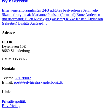
Ny bestyrelse
Efter generalforsamlingen 24/3 udgøres bestyrelsen i Selvhjælp
Skanderborg nu af: Marianne Paulsen (formand) Rune Andersen
(næstformand) Ellen Mosekjær (kasserer) Rikke Kasten Eivindson
(sekretær) Birgitte Aagaard…
Adresse
FLOK
Dyrehaven 10E
8660 Skanderborg
CVR: 33538022
Kontakt
Telefon:
23628002
E-mail:
post@selvhjaelpskanderborg.dk
Links
Privatlivspolitik
Bliv frivillig