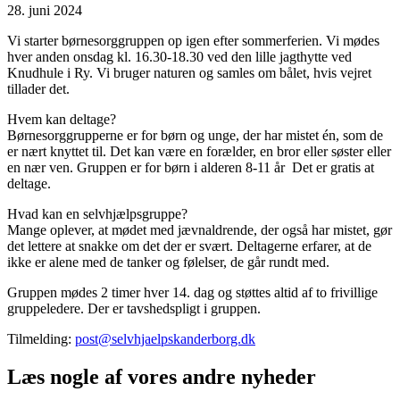
28. juni 2024
Vi starter børnesorggruppen op igen efter sommerferien. Vi mødes
hver anden onsdag kl. 16.30-18.30 ved den lille jagthytte ved
Knudhule i Ry. Vi bruger naturen og samles om bålet, hvis vejret
tillader det.
Hvem kan deltage?
Børnesorggrupperne er for børn og unge, der har mistet én, som de
er nært knyttet til. Det kan være en forælder, en bror eller søster eller
en nær ven. Gruppen er for børn i alderen 8-11 år Det er gratis at
deltage.
Hvad kan en selvhjælpsgruppe?
Mange oplever, at mødet med jævnaldrende, der også har mistet, gør
det lettere at snakke om det der er svært. Deltagerne erfarer, at de
ikke er alene med de tanker og følelser, de går rundt med.
Gruppen mødes 2 timer hver 14. dag og støttes altid af to frivillige
gruppeledere. Der er tavshedspligt i gruppen.
Tilmelding:
post@selvhjaelpskanderborg.dk
Læs nogle af vores andre nyheder